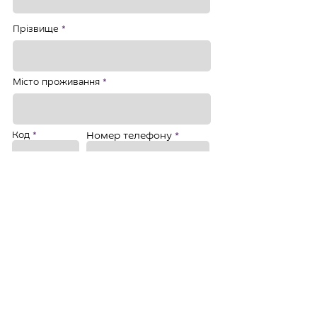
Прізвище
Місто проживання
Код
Номер телефону
Email
Чи є у Вас єврейське коріння
*
Так
Ні
Не знаю
Я згоден на обробку моїх персональних