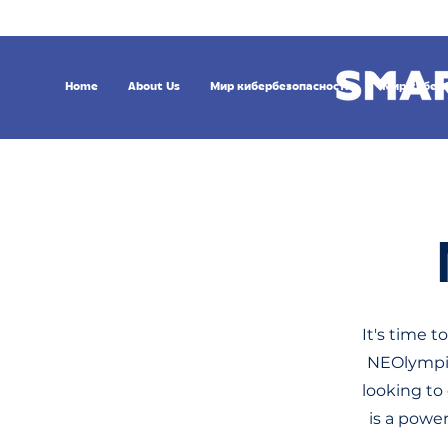
Home
About Us
Мир кибербезопасности
Мир кибер
It's time t
NEOlympiad
looking to
is a power