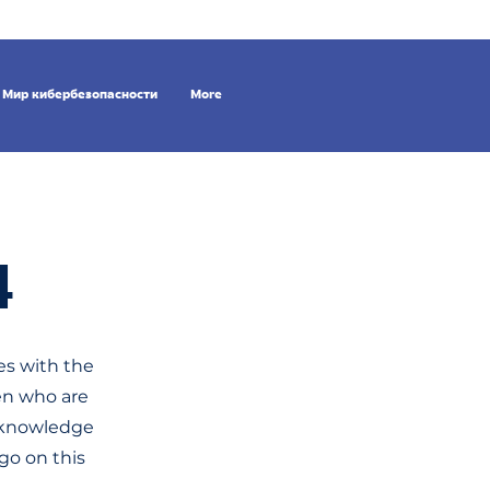
Мир кибербезопасности
More
4
ies with the
en who are
, knowledge
 go on this