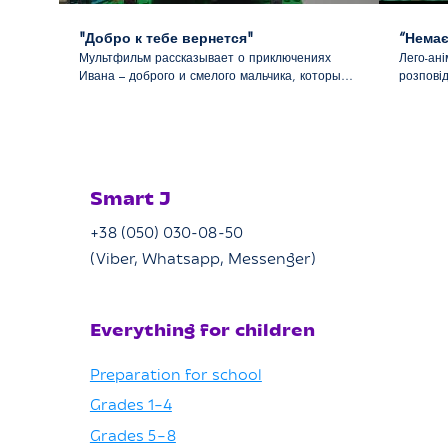
"Добро к тебе вернется"
Мультфильм рассказывает о приключениях
Лего-ані
Ивана – доброго и смелого мальчика, который
розповід
всегда готов прийти на помощь. Он спасает
став на 
прохожего от бандита, убирает мусор на
отримав
улице, помогает нуждающемуся и заботится о
втратив 
животных. Иван не проходит мимо чужой беды
додому, 
и делает мир лучше своими поступками. Его
було па
добрые дела вдохновляют окружающих,
допомогт
Smart J
показывая, что каждый может помочь, если
гроші, 
захочет.
героя. М
+38 (050) 030-08-50
шкодуюч
(Viber, Whatsapp, Messenger)
Everything for children
Preparation for school
Grades 1–4
Grades 5–8