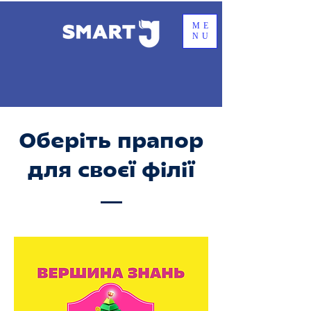
ME
NU
Оберіть прапор
для своєї філії