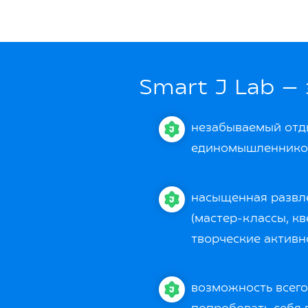
Smart J Lab — 
незабываемый отды
единомышленнико
насыщенная развл
(мастер-классы, кв
творческие активно
возможность всего