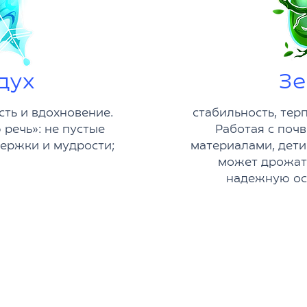
дух
Зе
сть и вдохновение.
стабильность, тер
речь»: не пустые
Работая с поч
держки и мудрости;
материалами, дети
может дрожать
надежную ос
даём через игры, квесты, мастер-классы и 
и традициями — понятно, современно и ув