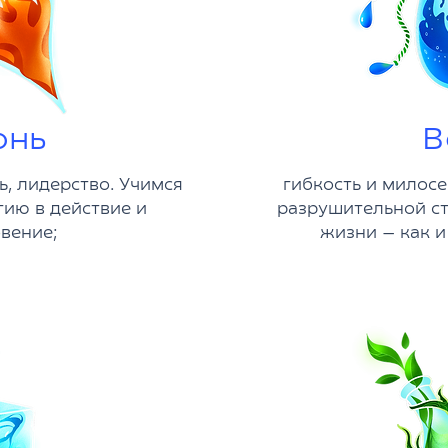
онь
В
ь, лидерство. Учимся
гибкость и милос
гию в действие и
разрушительной с
вение;
жизни — как и