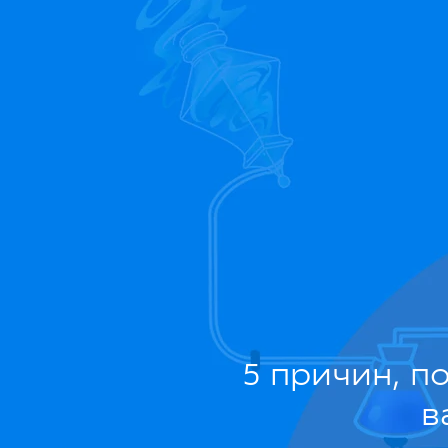
5 причин, п
в