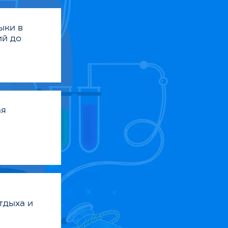
ыки в
ий до
ая
тдыха и