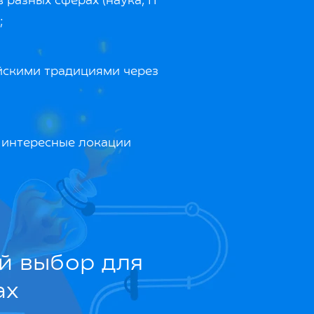
 разных сферах (наука, IT
;
йскими традициями через
 интересные локации
ий выбор для
ах