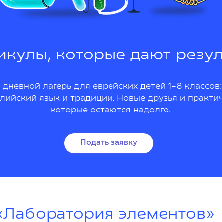
икулы, которые дают резул
 дневной лагерь для еврейских детей 1–8 классов:
нглийский язык и традиции. Новые друзья и практи
которые остаются надолго.
Подать заявку
«Лаборатория элементов»