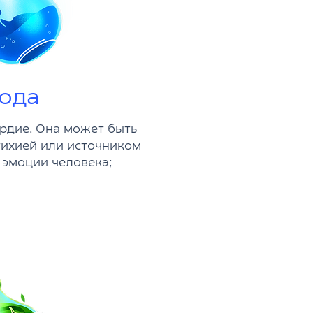
ода
ердие. Она может быть
тихией или источником
 эмоции человека;