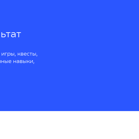
ьтат
 игры, квесты,
чные навыки,