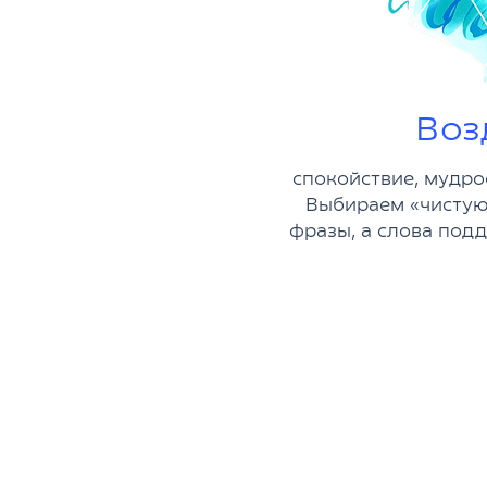
Воз
спокойствие, мудро
Выбираем «чистую 
фразы, а слова под
Все темы по
еврейским