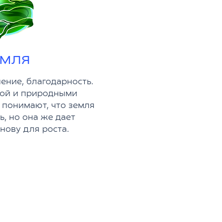
мля
пение, благодарность.
вой и природными
 понимают, что земля
, но она же дает
нову для роста.
знакомство с
ажительно.