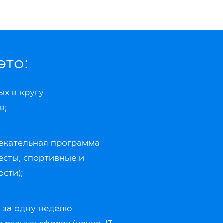
это:
х в кругу
в;
екательная программа
есты, спортивные и
сти);
 за одну неделю