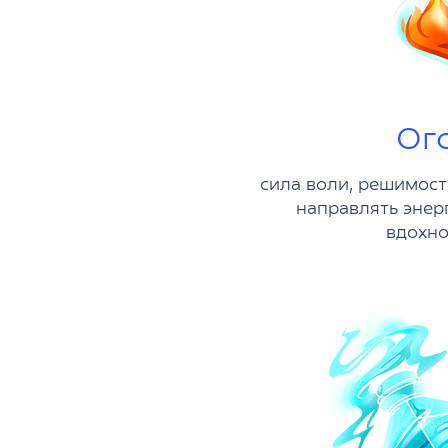
Ог
сила воли, решимост
направлять энер
вдохно