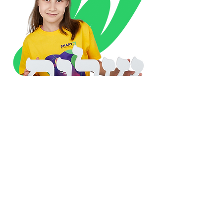
Для дітей 10–13 років
Авторська програма Smart J –
це знайомство з видатними
особистостями єврейського
народу: від предків до мудреців
наших днів.
Упродовж року учасники
відкриватимуть історії людей, які