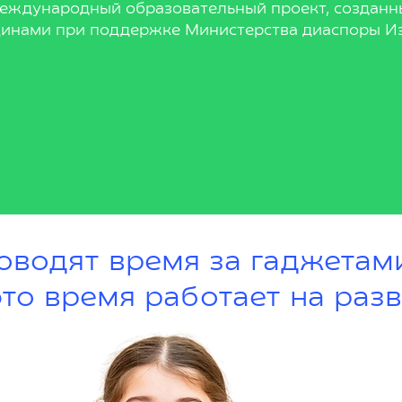
международный образовательный проект, созданн
инами при поддержке Министерства диаспоры Из
оводят время за гаджетам
это время работает на разв