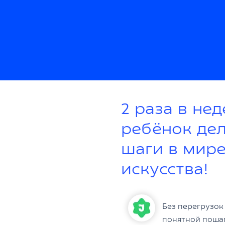
2 раза в не
ребёнок де
шаги в мир
искусства!
Без перегрузок
понятной поша