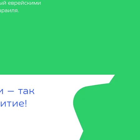
ый еврейскими
раиля.
и — так
итие!