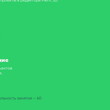
 проекты в редакторе Paint 3D.
ние
ъектов
я.
льность занятия — 60