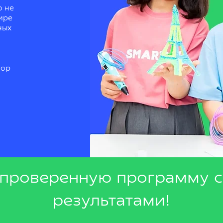
о не
ире
ных
бор
проверенную программу 
результатами!