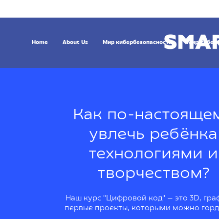
Home
About Us
Мир кибербезопасности
Мир кибер
Как по-настояще
увлечь ребёнка
технологиями и
творчеством?
Наш курс "Цифровой код" — это 3D, гра
первые проекты, которыми можно горд