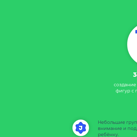
создание
фигур с
Небольшие групп
внимание и по
ребёнку.