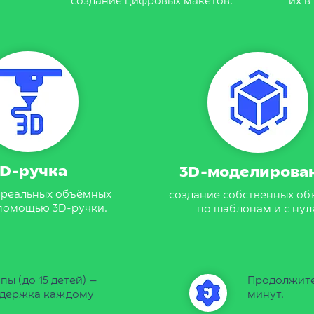
создание цифровых макетов.
их в
3D-ручка
3D-моделирова
 реальных объёмных
создание собственных об
 помощью 3D-ручки.
по шаблонам и с нул
ы (до 15 детей) —
Продолжите
ддержка каждому
минут.