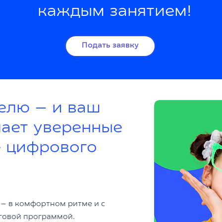
каждым занятием!
Подать заявку
делю — и ваш
лает уверенные
е цифрового
 — в комфортном ритме и с
говой программой.