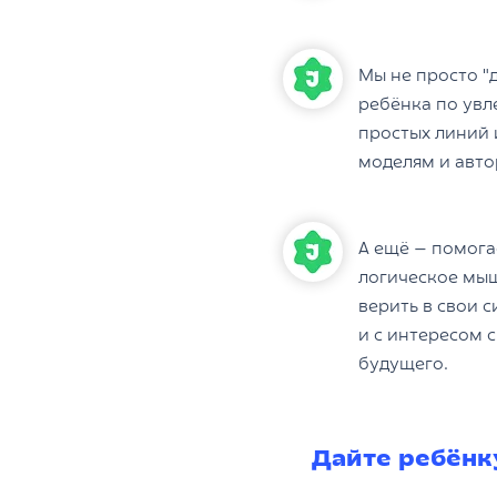
Мы не просто "
ребёнка по увл
простых линий 
моделям и авто
А ещё — помога
логическое мыш
верить в свои 
и с интересом 
будущего.
Дайте ребёнку