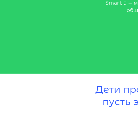
Smart J — 
общ
Дети пр
пусть 