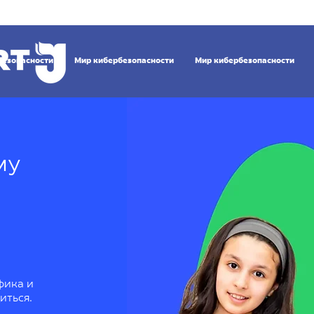
безопасности
Мир кибербезопасности
Мир кибербезопасности
му
фика и
иться.