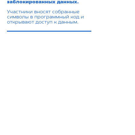
заблокированных данных.
Участники вносят собранные
символы в программный код и
открывают доступ к данным.
Миссия игры
В основе миссии лежит
еврейская идея
ответственности человека
за улучшение мира и
приведение его в порядок
через собственные
действия, в соответствии с
замыслом Всевышнего.
Как сказано в Пиркей