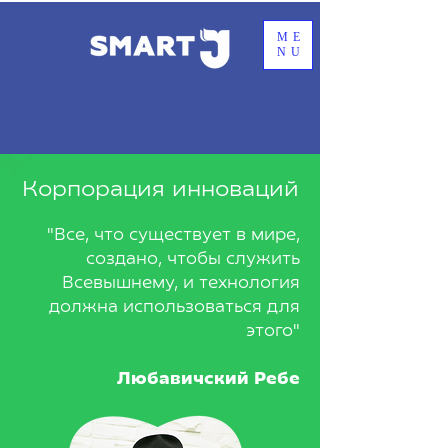
ME
NU
Корпорация инноваций
"Все, что существует в мире,
создано, чтобы служить
Всевышнему, и технология
должна использоваться для
этого"
Любавичский Ребе