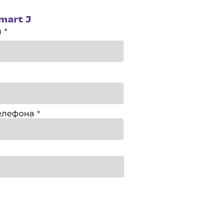
mart J
я
елефона