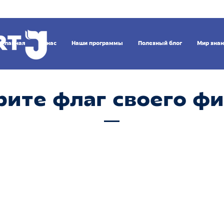
Главная
О нас
Наши программы
Полезный блог
Мир зна
ите флаг своего ф