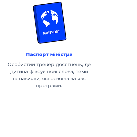
Паспорт міністра
Особистий трекер досягнень, де
дитина фіксує нові слова, теми
та навички, які освоїла за час
програми.
В кінці освітньої гри учасники
отримують офіційну посаду в
Міністерстві та «дипломатичні
карти», за допомогою яких
зможуть впливати на хід
майбутніх занять з англійської