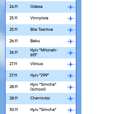
24.11
Odesa
25.11
Vinnytsia
25.11
Bila Tserkva
26.11
Baku
Kyiv "Mitzvah-
26.11
613"
27.11
Vilnius
27.11
Kyiv "299"
Kyiv "Simcha"
28.11
(school)
28.11
Chernivtsi
30.11
Kyiv "Simcha"