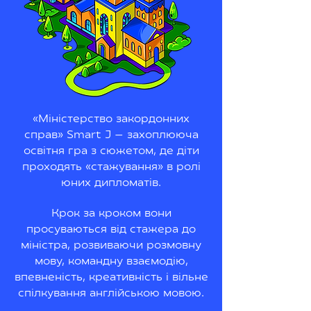
«Міністерство закордонних
справ» Smart J — захоплююча
освітня гра з сюжетом, де діти
проходять «стажування» в ролі
юних дипломатів.
Крок за кроком вони
просуваються від стажера до
міністра, розвиваючи розмовну
мову, командну взаємодію,
впевненість, креативність і вільне
спілкування англійською мовою.