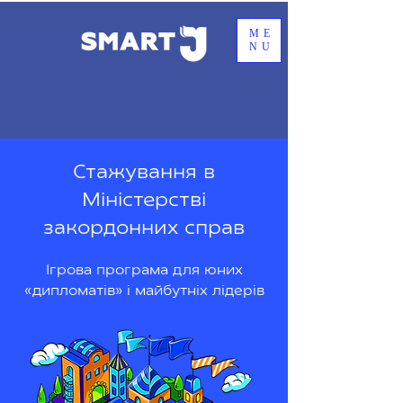
ME
NU
Стажування в
Міністерстві
закордонних справ
Ігрова програма для юних
«дипломатів» і майбутніх лідерів