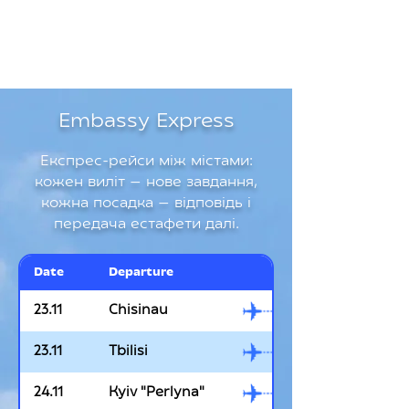
мови в проекті Smart J, роблячи
своє навчання ще цікавішим.
Embassy Express
Експрес-рейси між містами:
кожен виліт — нове завдання,
кожна посадка — відповідь і
передача естафети далі.
Date
Departure
23.11
Chisinau
23.11
Tbilisi
24.11
Kyiv "Perlyna"