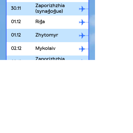
Zaporizhzhia
30.11
(synagogue)
01.12
Riga
01.12
Zhytomyr
02.12
Mykolaiv
Zaporizhzhia
02.12
(school)
03.12
Chernihiv
03.12
Almaty
04.12
Kropyvnytskyi
04.12
Cherkasy
05.12
Dnipro