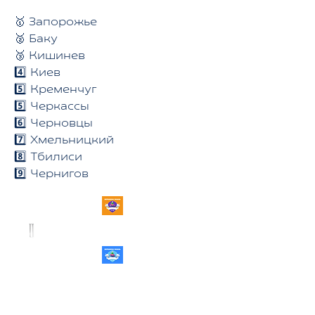
🥇
Запорожье
🥈 Баку
🥉 Кишинев
4️⃣ Киев
5️⃣ Кременчуг
5️⃣ Черкассы
6️⃣ Черновцы
7️⃣ Хмельницкий
8️⃣ Тбилиси
9️⃣ Чернигов