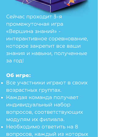
Сейчас проходит 3-я
промежуточная игра
«Вершина знаний» -
интерактивное соревнование,
которое закрепит все ваши
знания и навыки, полученные
за год!
Об игре:
Все участники играют в своих
возрастных группах.
Каждая команда получает
индивидуальный набор
вопросов, соответствующих
модулям их филиала.
Необходимо ответить на 8
вопросов, каждый из которых