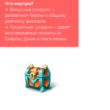
Что внутри?
🔹 Бонусные сундуки —
добавляют баллы к общему
рейтингу филиала
🔹 Секретные сундуки — дарят
эксклюзивные секреты от
Cмарты, Джея и Мега Моаха