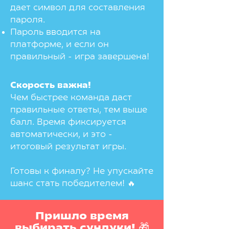
дает символ для составления
пароля.
Пароль вводится на
платформе, и если он
правильный - игра завершена!
Скорость важна!
Чем быстрее команда даст
правильные ответы, тем выше
балл. Время фиксируется
автоматически, и это -
итоговый результат игры.
Готовы к финалу? Не упускайте
шанс стать победителем! 🔥
Пришло время
выбирать сундуки! 🎁